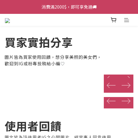
加入會員，再送100元折扣金💰
消費滿2000$，即可享免運🚚
加入會員，再送100元折扣金💰
買家實拍分享
圖片皆為買家使用回饋，想分享美照的美女們，
歡迎到IG或粉專投稿給小編
♡
prev
next
prev
next
prev
next
prev
next
prev
next
使用者回饋
圖文皆為該使用者IG之公開圖片，經當事人同意使用。