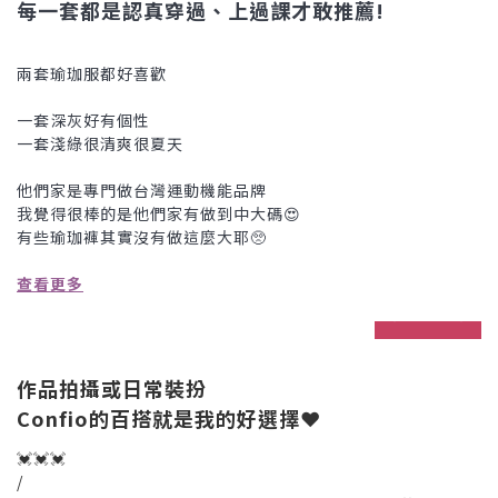
每一套都是認真穿過、上過課才敢推薦!
兩套瑜珈服都好喜歡
一套深灰好有個性
一套淺綠很清爽很夏天
他們家是專門做台灣運動機能品牌
我覺得很棒的是他們家有做到中大碼😍
有些瑜珈褲其實沒有做這麼大耶🥺
查看更多
prev
next
作品拍攝或日常裝扮
Confio的百搭就是我的好選擇❤
💓💓💓
/