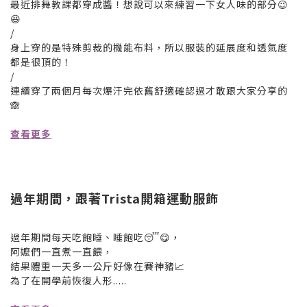
最近排舞教課都穿成醬！想說可以來練習一下女人味的部分😉
😆
/
身上穿的是特殊剪裁的機能布料，所以服裝的延展度和透氣度
都是很頂的！
/
連續穿了兩個月每次爆汗完依舊舒適確認過才敢跟大家分享的
🙈
查看更多
過年期間，跟著Trista開箱運動服飾
過年期間每天吃飽睡、睡飽吃😴😋，
阿嬤們一直煮一直餵，
結果體重一天多一公斤好像在賽神豬📈
為了在開學前恢復人形.....