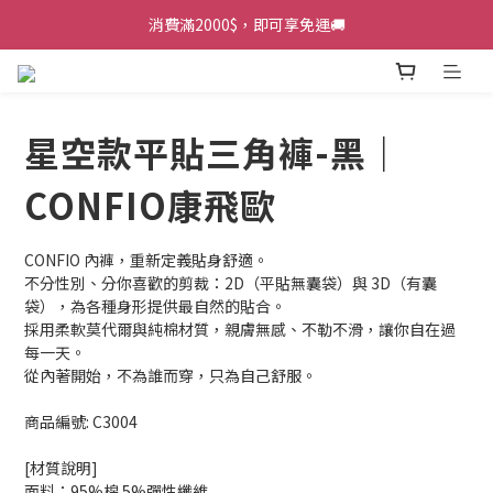
加入會員，再送100元折扣金💰
消費滿2000$，即可享免運🚚
加入會員，再送100元折扣金💰
星空款平貼三角褲-黑｜
CONFIO康飛歐
CONFIO 內褲，重新定義貼身舒適。
不分性別、分你喜歡的剪裁：2D（平貼無囊袋）與 3D（有囊
袋），為各種身形提供最自然的貼合。
採用柔軟莫代爾與純棉材質，親膚無感、不勒不滑，讓你自在過
每一天。
從內著開始，不為誰而穿，只為自己舒服。
商品編號: C3004
[材質說明]
面料：95%棉 5%彈性纖維