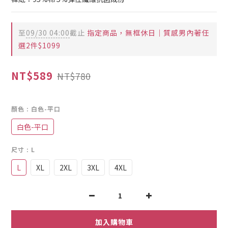
至
09/30 04:00
截止
指定商品，無框休日｜質感男內著任
選2件$1099
NT$589
NT$780
顏色
: 白色-平口
白色-平口
尺寸
: L
L
XL
2XL
3XL
4XL
加入購物車