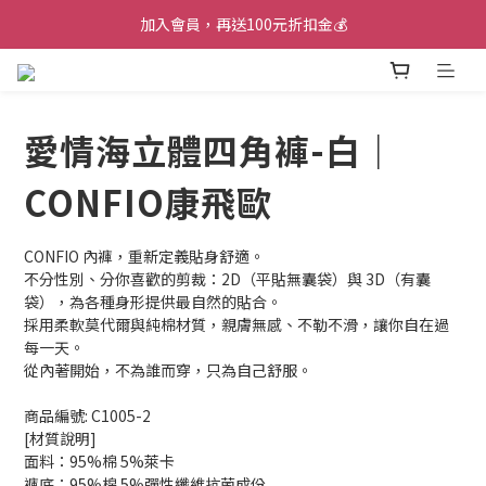
加入會員，再送100元折扣金💰
加入會員，再送100元折扣金💰
消費滿2000$，即可享免運🚚
加入會員，再送100元折扣金💰
愛情海立體四角褲-白｜
CONFIO康飛歐
CONFIO 內褲，重新定義貼身舒適。
不分性別、分你喜歡的剪裁：2D（平貼無囊袋）與 3D（有囊
袋），為各種身形提供最自然的貼合。
採用柔軟莫代爾與純棉材質，親膚無感、不勒不滑，讓你自在過
每一天。
從內著開始，不為誰而穿，只為自己舒服。
商品編號: C1005-2
[材質說明]
面料：95%棉 5%萊卡
褲底：95%棉 5%彈性纖維抗菌成份