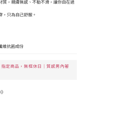
材質，親膚無感、不勒不滑，讓你自在過
穿，只為自己舒服。
性纖維抗菌成份
指定商品，無框休日｜質感男內著
0