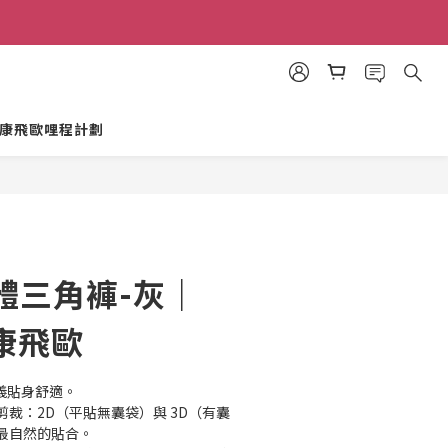
康飛歐哩程計劃
體三角褲-灰｜
O康飛歐
定義貼身舒適。
裁：2D（平貼無囊袋）與 3D（有囊
最自然的貼合。