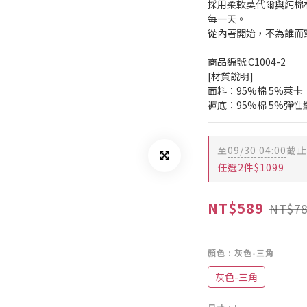
採用柔軟莫代爾與純棉
每一天。
從內著開始，不為誰而
商品編號:C1004-2
[材質說明]
面料：95%棉 5%萊卡
褲底：95%棉 5%彈
至
09/30 04:00
截止
任選2件$1099
NT$589
NT$78
顏色
: 灰色-三角
灰色-三角