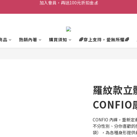
加入會員，再送100元折扣金💰
消費滿2000$，即可享免運🚚
加入會員，再送100元折扣金💰
商品
熱銷內著
購買須知
🌈穿上支持，愛無所懼🌈
羅紋款立
CONFI
CONFIO 內褲，重新
不分性別、分你喜歡的剪
袋），為各種身形提供