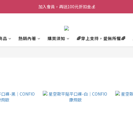
加入會員，再送100元折扣金💰
加入會員，再送100元折扣金💰
消費滿2000$，即可享免運🚚
加入會員，再送100元折扣金💰
商品
熱銷內著
購買須知
🌈穿上支持，愛無所懼🌈