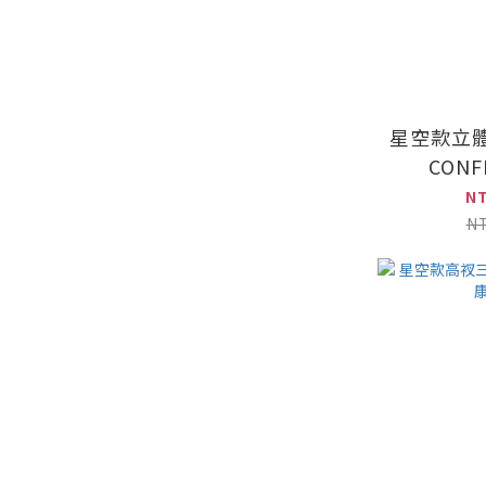
星空款立
CON
N
N