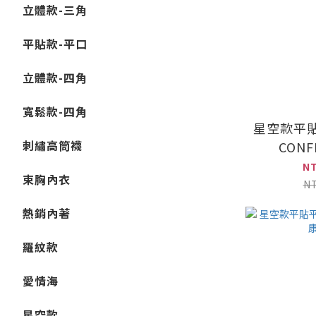
立體款-三角
平貼款-平口
立體款-四角
寬鬆款-四角
星空款平
刺繡高筒襪
CON
N
束胸內衣
N
熱銷內著
羅紋款
愛情海
星空款