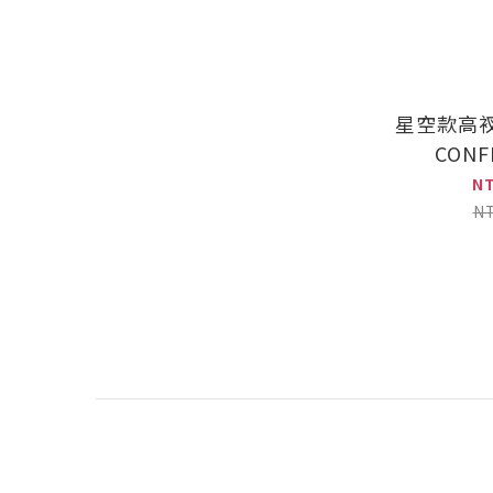
星空款高
CON
N
N