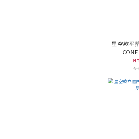
星空款平
CON
N
N