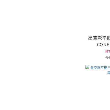
星空款平
CON
N
N