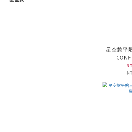
星空款平
CON
N
N